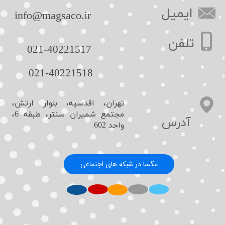
ایمیل
​info@magsaco.ir​​​​​​​
تلفن
021-40221517​​​​​​​
021-40221518​​​​​​​
تهران، اقدسیه، بلوار ارتش،
مجتمع شمیران سنتر، طبقه 6،
​آدرس
واحد 602
مگسا در شبکه های اجتماعی