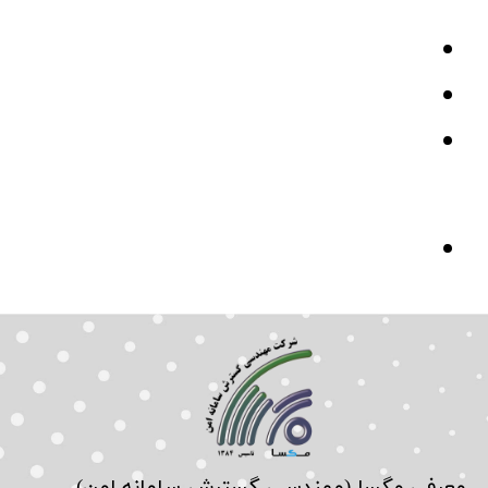
.
.
.
.