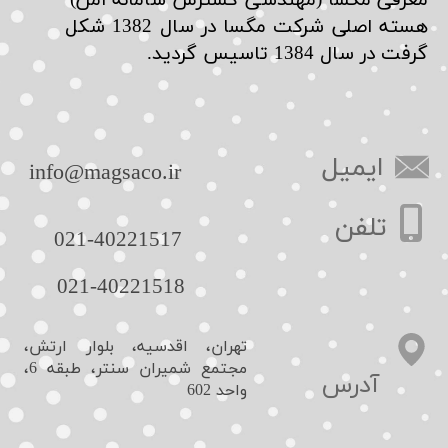
​معرفی مگسا (مهندسی گسترش سامانه امن)
هسته اصلی شرکت مگسا در سال 1382 شکل
گرفت در سال 1384 تاسیس گردید.
ایمیل
​info@magsaco.ir​​​​​​​
تلفن
021-40221517​​​​​​​
021-40221518​​​​​​​
تهران، اقدسیه، بلوار ارتش،
مجتمع شمیران سنتر، طبقه 6،
​آدرس
واحد 602