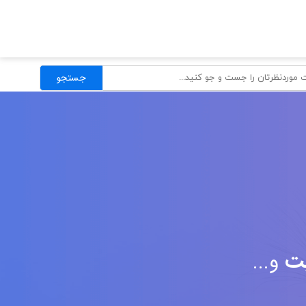
جستجو
یت
و...