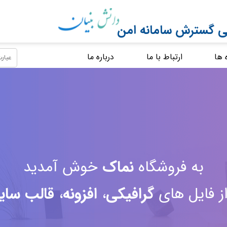
 گسترش سامانه امن
 ها
ارتباط با ما
درباره ما
به فروشگاه
نماک
خوش آمدید
از فایل های
گرافیکی
،
افزونه
،
قالب سا