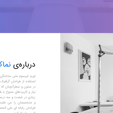
درباره‌ی
نما
لورم ایپسوم متن ساختگی ب
استفاده از طراحان گرافیک
در ستون و سطرآنچنان که ل
نیاز و کاربردهای متنوع با 
زیادی در شصت و سه درصد 
و متخصصان را می طلبد تا
طراحان رایانه ای علی الخ