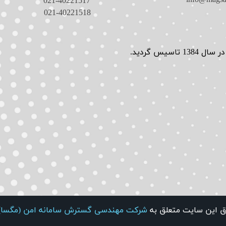
021-40221517​​​​​​​
021-40221518​​​​​​​
وق این سایت متعلق به
شرکت مهندسی گسترش سامانه امن (مگسا)