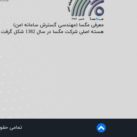
​معرفی مگسا (مهندسی گسترش سامانه امن)
هسته اصلی شرکت مگسا در سال 1382 شکل گرفت در سال 1384 تاسیس گردید.
​​تمامی حق