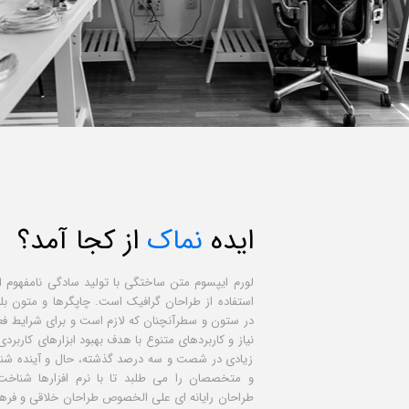
ایده
نماک
از کجا آمد؟
لورم ایپسوم متن ساختگی با تولید سادگی نامفهوم 
استفاده از طراحان گرافیک است. چاپگرها و متون بلک
در ستون و سطرآنچنان که لازم است و برای شرایط فع
نیاز و کاربردهای متنوع با هدف بهبود ابزارهای کاربردی
زیادی در شصت و سه درصد گذشته، حال و آینده شنا
و متخصصان را می طلبد تا با نرم افزارها شناخت
طراحان رایانه ای علی الخصوص طراحان خلاقی و فره