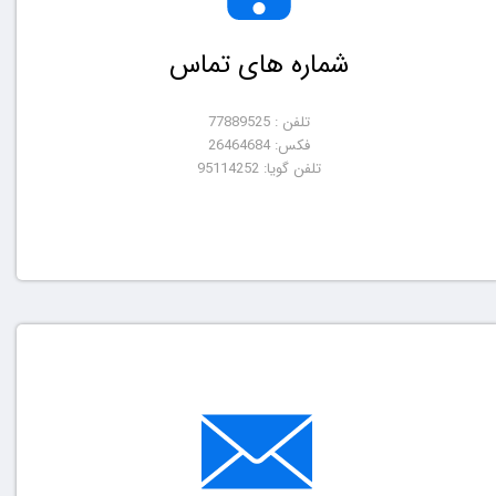
شماره های تماس
تلفن : 77889525
فکس: 26464684
​​​​​​​تلفن گویا: 95114252