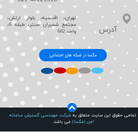
تهران، اقدسیه، بلوار ارتش،
مجتمع شمیران سنتر، طبقه 6،
​آدرس
واحد 602
مگسا در شبکه های اجتماعی
​​تمامی حقوق این سایت متعلق به
شرکت مهندسی گسترش سامانه
امن (مگسا)
می باشد.